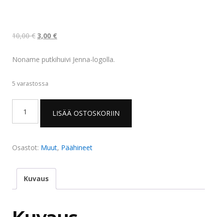
Alkuperäinen
Nykyinen
10,00
€
3,00
€
hinta
hinta
Noname putkihuivi Jenna-logolla.
oli:
on:
10,00 €.
3,00 €.
5 varastossa
JPS-
LISÄÄ OSTOSKORIIN
75
putkihuivi
määrä
Osastot:
Muut
,
Päähineet
Kuvaus