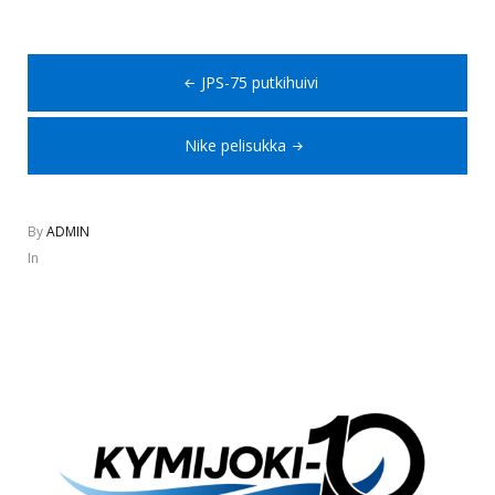
Artikkelien
JPS-75 putkihuivi
selaus
Nike pelisukka
By
ADMIN
In