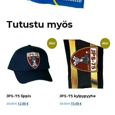
Tutustu myös
Ale!
Ale!
JPS-75 lippis
JPS-75 kylpypyyhe
Alkuperäinen
Nykyinen
Alkuperäinen
Nykyinen
20,00
€
12,00
€
25,00
€
15,00
€
hinta
hinta
hinta
hinta