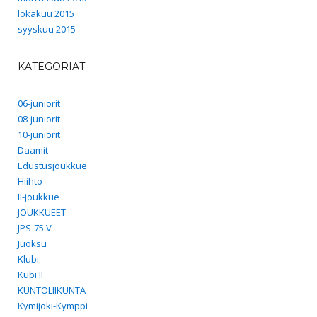
lokakuu 2015
syyskuu 2015
KATEGORIAT
06-juniorit
08-juniorit
10-juniorit
Daamit
Edustusjoukkue
Hiihto
II-joukkue
JOUKKUEET
JPS-75 V
Juoksu
Klubi
Kubi II
KUNTOLIIKUNTA
Kymijoki-Kymppi