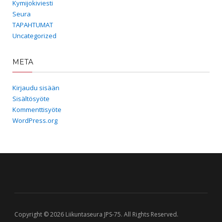
Kymijokiviesti
Seura
TAPAHTUMAT
Uncategorized
META
Kirjaudu sisään
Sisältösyöte
Kommenttisyöte
WordPress.org
Copyright © 2026 Liikuntaseura JPS-75. All Rights Reserved.