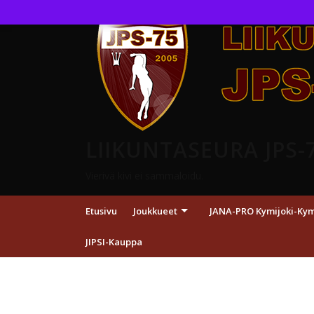
LIIKUNTASEURA JPS-
Vierivä kivi ei sammaloidu.
Etusivu
Joukkueet
JANA-PRO Kymijoki-Kymp
JIPSI-Kauppa