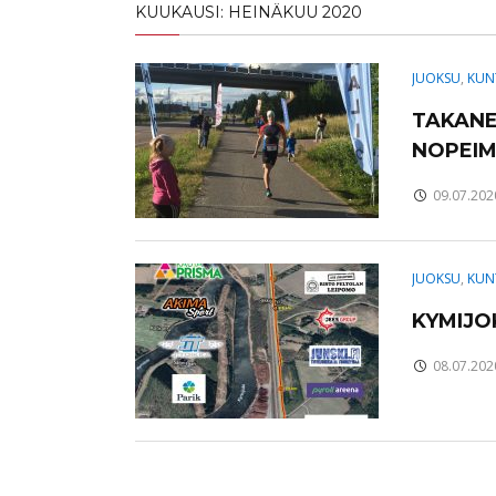
KUUKAUSI:
HEINÄKUU 2020
JUOKSU
,
KUN
TAKANE
NOPEI
09.07.202
JUOKSU
,
KUN
KYMIJOK
08.07.202