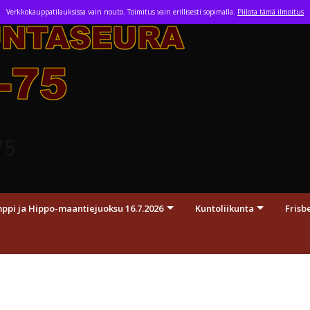
Skip
Verkkokauppatilauksissa vain nouto. Toimitus vain erillisesti sopimalla.
Piilota tämä ilmoitus
to
content
75
pi ja Hippo-maantiejuoksu 16.7.2026
Kuntoliikunta
Frisb