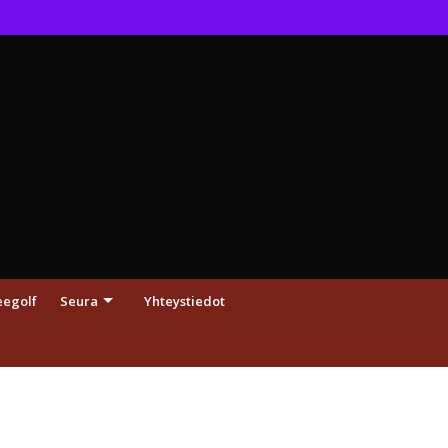
eegolf
Seura
Yhteystiedot