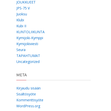
JOUKKUEET
JPS-75 V
Juoksu
Klubi
Kubi II
KUNTOLIIKUNTA
Kymijoki-Kymppi
Kymijokiviesti
Seura
TAPAHTUMAT
Uncategorized
META
Kirjaudu sisään
Sisältösyöte
Kommenttisyöte
WordPress.org