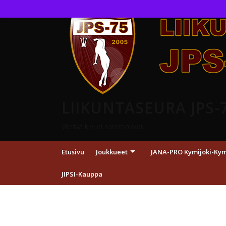
LIIKUNTASEURA JPS-
Vierivä kivi ei sammaloidu.
Etusivu
Joukkueet
JANA-PRO Kymijoki-Kymp
JIPSI-Kauppa