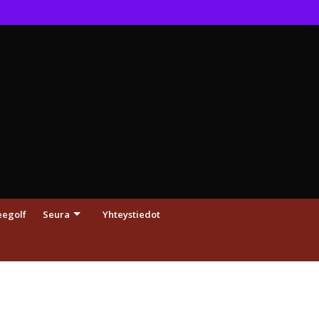
eegolf
Seura
Yhteystiedot