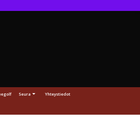
eegolf
Seura
Yhteystiedot