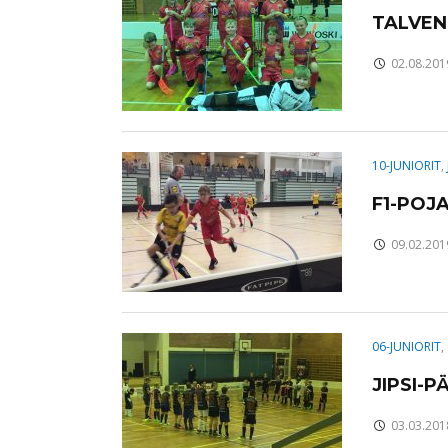
TALVEN
02.08.201
10-JUNIORIT
,
F1-POJ
09.02.201
06-JUNIORIT
,
JIPSI-P
03.03.201