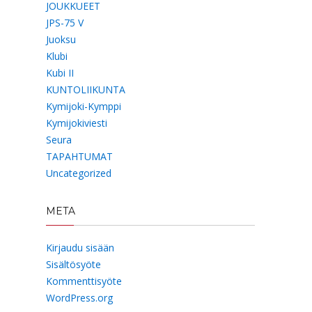
JOUKKUEET
JPS-75 V
Juoksu
Klubi
Kubi II
KUNTOLIIKUNTA
Kymijoki-Kymppi
Kymijokiviesti
Seura
TAPAHTUMAT
Uncategorized
META
Kirjaudu sisään
Sisältösyöte
Kommenttisyöte
WordPress.org