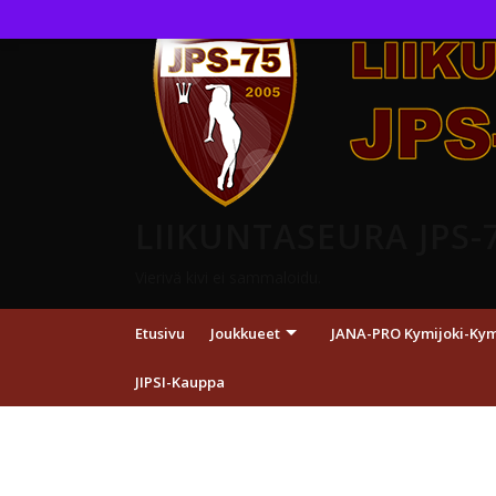
LIIKUNTASEURA JPS-
Vierivä kivi ei sammaloidu.
Etusivu
Joukkueet
JANA-PRO Kymijoki-Kymp
JIPSI-Kauppa