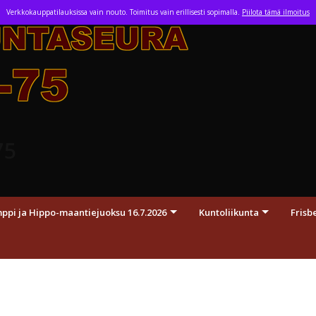
Skip
Verkkokauppatilauksissa vain nouto. Toimitus vain erillisesti sopimalla.
Piilota tämä ilmoitus
to
content
75
pi ja Hippo-maantiejuoksu 16.7.2026
Kuntoliikunta
Frisb