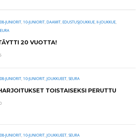
08-JUNIORIT
,
10-JUNIORIT
,
DAAMIT
,
EDUSTUSJOUKKUE
,
II-JOUKKUE
,
SEURA
TÄYTTI 20 VUOTTA!
5
08-JUNIORIT
,
10-JUNIORIT
,
JOUKKUEET
,
SEURA
 HARJOITUKSET TOISTAISEKSI PERUTTU
0
08-JUNIORIT
,
10-JUNIORIT
,
JOUKKUEET
,
SEURA