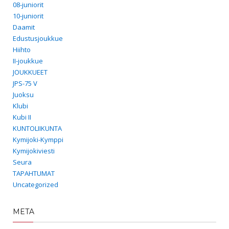
08-juniorit
10-juniorit
Daamit
Edustusjoukkue
Hiihto
II-joukkue
JOUKKUEET
JPS-75 V
Juoksu
Klubi
Kubi II
KUNTOLIIKUNTA
Kymijoki-Kymppi
Kymijokiviesti
Seura
TAPAHTUMAT
Uncategorized
META