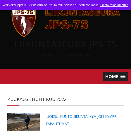
Skip
Verkkokauppatilauksissa vain nouto. Toimitus vain erillisesti sopimalla.
Piilota tämä ilmoitus
to
content
LIIKUNTASEURA JPS-75
Vierivä kivi ei sammaloidu.
HOME
KUUKAUSI:
HUHTIKUU 2022
JUOKSU
,
KUNTOLIIKUNTA
,
KYMIJOKI-KYMPPI
,
TAPAHTUMAT