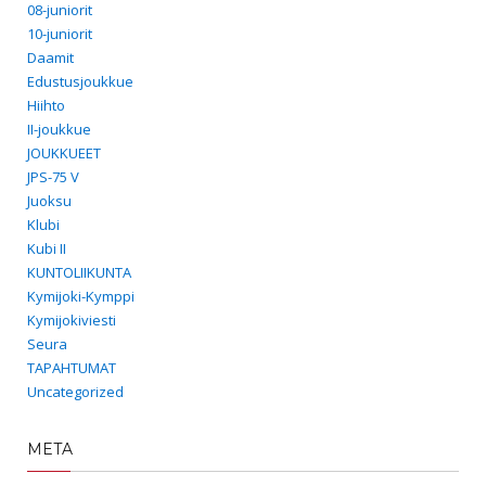
08-juniorit
10-juniorit
Daamit
Edustusjoukkue
Hiihto
II-joukkue
JOUKKUEET
JPS-75 V
Juoksu
Klubi
Kubi II
KUNTOLIIKUNTA
Kymijoki-Kymppi
Kymijokiviesti
Seura
TAPAHTUMAT
Uncategorized
META