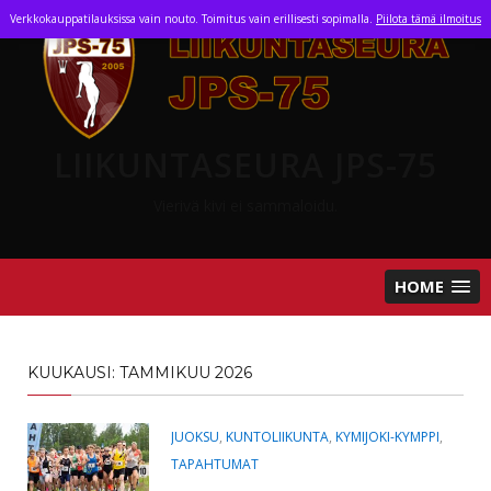
Skip
Verkkokauppatilauksissa vain nouto. Toimitus vain erillisesti sopimalla.
Piilota tämä ilmoitus
to
content
LIIKUNTASEURA JPS-75
Vierivä kivi ei sammaloidu.
HOME
KUUKAUSI:
TAMMIKUU 2026
JUOKSU
,
KUNTOLIIKUNTA
,
KYMIJOKI-KYMPPI
,
TAPAHTUMAT