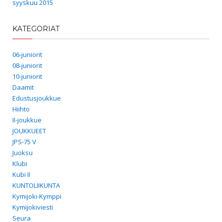
syyskuu 2015
KATEGORIAT
06-juniorit
08-juniorit
10-juniorit
Daamit
Edustusjoukkue
Hiihto
II-joukkue
JOUKKUEET
JPS-75 V
Juoksu
Klubi
Kubi II
KUNTOLIIKUNTA
Kymijoki-Kymppi
Kymijokiviesti
Seura