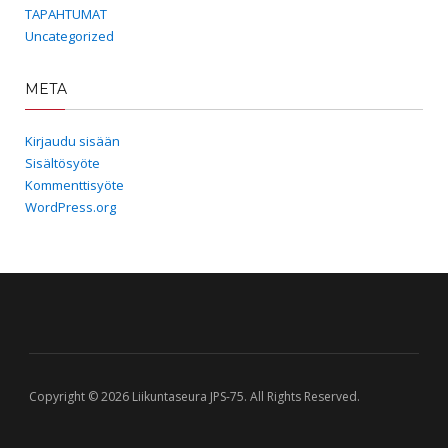
TAPAHTUMAT
Uncategorized
META
Kirjaudu sisään
Sisältösyöte
Kommenttisyöte
WordPress.org
Copyright © 2026 Liikuntaseura JPS-75. All Rights Reserved.