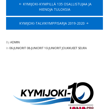
Artikkelien
KYMIJOKI-KYMPILLÄ 135 OSALLISTUJAA JA
selaus
HIENOJA TULOKSIA
KYMIJOKI-TALVIKYMPPISARJA 2019-2020
By
ADMIN
In
06-JUNIORIT
08-JUNIORIT
10-JUNIORIT
JOUKKUEET
SEURA