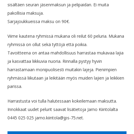
sisältäen seuran jäsenmaksun ja pelipaidan. Ei muita
pakollisia maksuja.
Sarjajoukkueissa maksu on 90€.
Viime kautena ryhmissä mukana oli reilut 60 peluria. Mukana
ryhmissä on ollut sekä tyttöjä että poikia.
Tavoitteena on antaa mahdollisuus harrastaa mukavaa lajia
ja kasvattaa liikkuvia nuoria. Rinnalla pystyy hyvin
harrastamaan monipuolisesti muitakin lajeja. Pienimpien
ryhmässä liikutaan ja leikitään myös muiden lajien ja leikkien
parissa.
Harrastusta voi tulla halutessaan kokeilemaan maksutta.
Innokkaat uudet pelurit saavat lisätietoja Jarno Kiintolalta
0445 025 025 jarno.kiintola@jps-75.net.