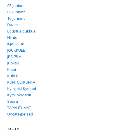
06-juniorit
08-juniorit
10-juniorit
Daamit
Edustusjoukkue
Hiihto
II-joukkue
JOUKKUEET
JPS-75 V
Juoksu
Klubi
Kubi II
KUNTOLIIKUNTA
Kymijoki-Kymppi
Kymijokiviesti
Seura
TAPAHTUMAT
Uncategorized
META