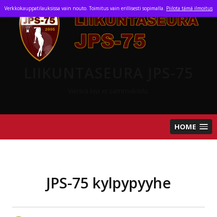
Skip
Verkkokauppatilauksissa vain nouto. Toimitus vain erillisesti sopimalla.
Piilota tämä ilmoitus
to
content
LIIKUNTASEURA JPS-75
Vierivä kivi ei sammaloidu.
HOME
JPS-75 kylpypyyhe