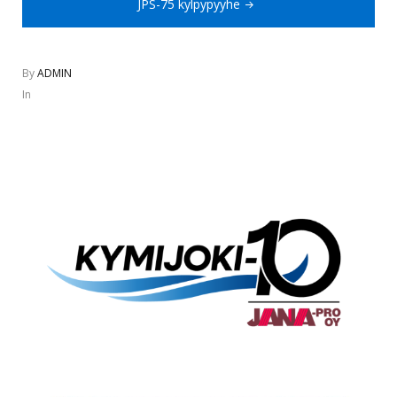
JPS-75 kylpypyyhe
By
ADMIN
In