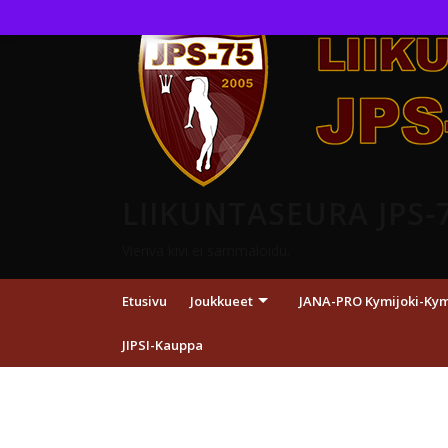
LIIKUNTASEURA JPS-
Vierivä kivi ei sammaloidu.
Etusivu
Joukkueet
JANA-PRO Kymijoki-Kymp
JIPSI-Kauppa