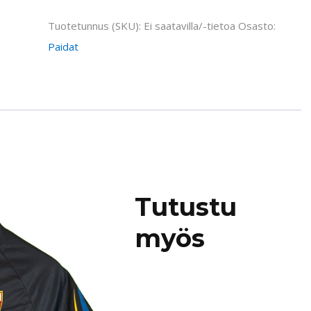
juoksupaita
määrä
Tuotetunnus (SKU):
Ei saatavilla/-tietoa
Osasto:
Paidat
Tutustu
myös