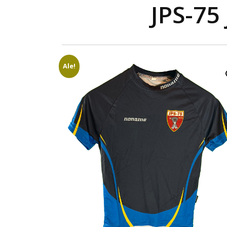
JPS-75
Ale!