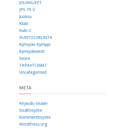
JOUKKUEET
JPS-75 V
Juoksu
Klubi
Kubi II
KUNTOLIIKUNTA
Kymijoki-Kymppi
Kymijokiviesti
Seura
TAPAHTUMAT
Uncategorized
META
Kirjaudu sisään
Sisältösyöte
Kommenttisyöte
WordPress.org