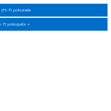
on
on
useampi
JPS-75 juoksutakki
useampi
muunnelma.
muunnelma.
Voit
S-75 juoksupaita
Voit
tehdä
tehdä
valinnat
valinnat
tuotteen
tuotteen
sivulla.
sivulla.