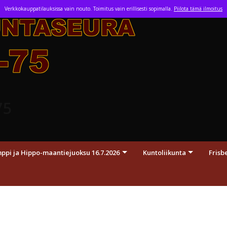
Skip
Verkkokauppatilauksissa vain nouto. Toimitus vain erillisesti sopimalla.
Piilota tämä ilmoitus
to
content
75
pi ja Hippo-maantiejuoksu 16.7.2026
Kuntoliikunta
Frisb