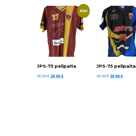
Ale!
JPS-75 pelipaita
JPS-75 pelipaita
Alkuperäinen
Nykyinen
Alkuperäinen
Nykyin
45,00
€
20,00
€
45,00
€
20,00
€
hinta
hinta
hinta
hinta
oli:
on:
oli:
on:
VALITSE
LISÄÄ
45,00 €.
20,00 €.
45,00 €.
20,00 €
VAIHTOEHDOISTA
OSTOSKORIIN
Tällä
tuotteella