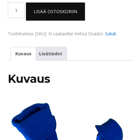
Fatpipe
LISÄÄ OSTOSKORIIN
pelisukka
määrä
Tuotetunnus (SKU):
Ei saatavilla/-tietoa
Osasto:
Sukat
Kuvaus
Lisätiedot
Kuvaus