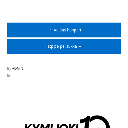
15,00 €.
5,00 €.
Artikkelien
Adidas huppari
selaus
Fatpipe pelisukka
By
ADMIN
In