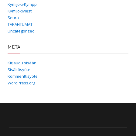
Kymijoki-Kymppi
Kymijokiviesti
Seura
TAPAHTUMAT
Uncategorized
META
Kirjaudu sisään
Sisältösyöte
Kommenttisyöte
WordPress.org