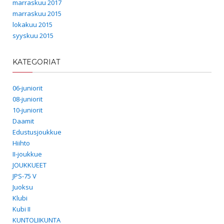
marraskuu 2017
marraskuu 2015
lokakuu 2015
syyskuu 2015
KATEGORIAT
06-juniorit
08-juniorit
10-juniorit
Daamit
Edustusjoukkue
Hiihto
II-joukkue
JOUKKUEET
JPS-75 V
Juoksu
Klubi
Kubi II
KUNTOLIIKUNTA