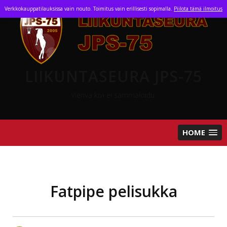
Skip
Verkkokauppatilauksissa vain nouto. Toimitus vain erillisesti sopimalla.
Piilota tämä ilmoitus
to
content
LIIKUNTASEURA JPS-75
Vierivä kivi ei sammaloidu.
HOME
Fatpipe pelisukka