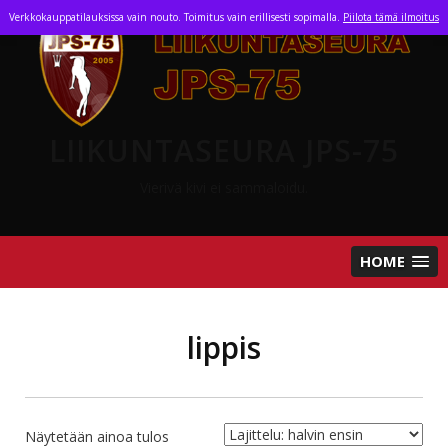
Skip
Verkkokauppatilauksissa vain nouto. Toimitus vain erillisesti sopimalla.
Piilota tämä ilmoitus
to
content
LIIKUNTASEURA JPS-75
Vierivä kivi ei sammaloidu.
HOME
lippis
Näytetään ainoa tulos