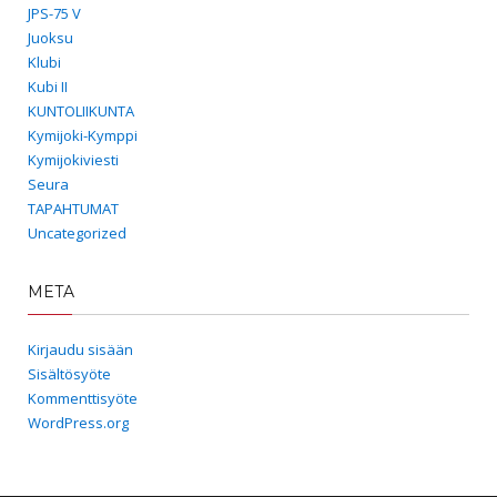
JPS-75 V
Juoksu
Klubi
Kubi II
KUNTOLIIKUNTA
Kymijoki-Kymppi
Kymijokiviesti
Seura
TAPAHTUMAT
Uncategorized
META
Kirjaudu sisään
Sisältösyöte
Kommenttisyöte
WordPress.org