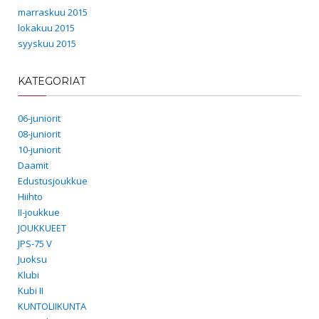
marraskuu 2015
lokakuu 2015
syyskuu 2015
KATEGORIAT
06-juniorit
08-juniorit
10-juniorit
Daamit
Edustusjoukkue
Hiihto
II-joukkue
JOUKKUEET
JPS-75 V
Juoksu
Klubi
Kubi II
KUNTOLIIKUNTA