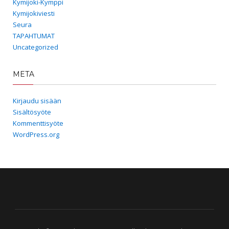
Kymijoki-Kymppi
Kymijokiviesti
Seura
TAPAHTUMAT
Uncategorized
META
Kirjaudu sisään
Sisältösyöte
Kommenttisyöte
WordPress.org