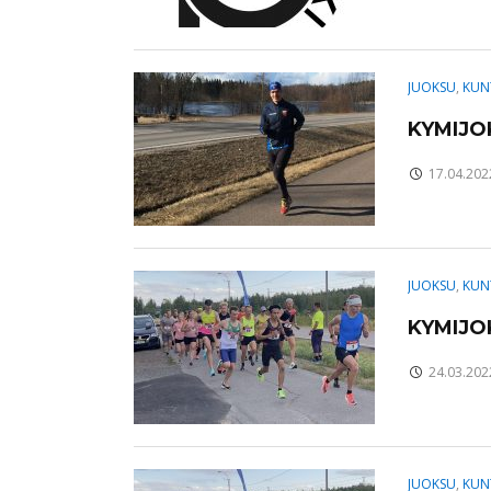
JUOKSU
,
KUN
KYMIJO
17.04.202
JUOKSU
,
KUN
KYMIJO
24.03.202
JUOKSU
,
KUN