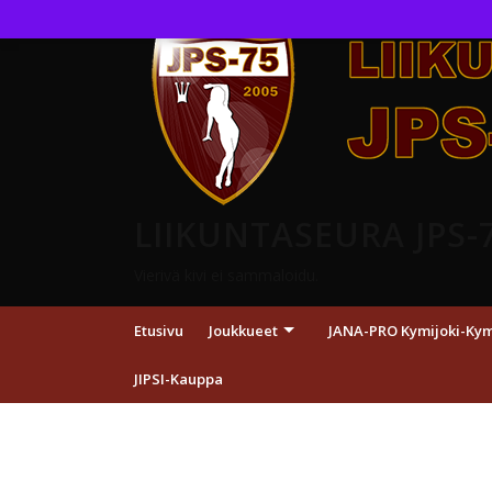
LIIKUNTASEURA JPS-
Vierivä kivi ei sammaloidu.
Etusivu
Joukkueet
JANA-PRO Kymijoki-Kymp
JIPSI-Kauppa