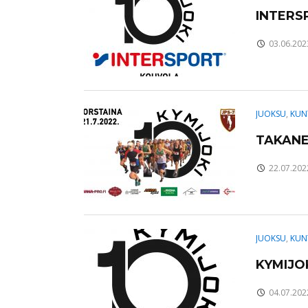
INTERS
03.06.202
JUOKSU
,
KUN
TAKANE
22.07.202
JUOKSU
,
KUN
KYMIJO
04.07.202