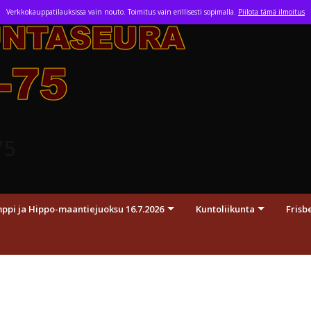
Skip
Verkkokauppatilauksissa vain nouto. Toimitus vain erillisesti sopimalla.
Piilota tämä ilmoitus
to
content
75
pi ja Hippo-maantiejuoksu 16.7.2026
Kuntoliikunta
Frisb