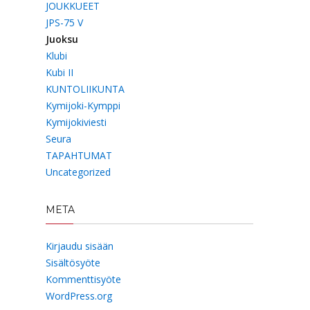
JOUKKUEET
JPS-75 V
Juoksu
Klubi
Kubi II
KUNTOLIIKUNTA
Kymijoki-Kymppi
Kymijokiviesti
Seura
TAPAHTUMAT
Uncategorized
META
Kirjaudu sisään
Sisältösyöte
Kommenttisyöte
WordPress.org