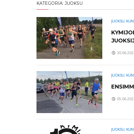
KATEGORIA:
JUOKSU
JUOKSU
,
KUN
KYMIJO
JUOKSI
30.06.202
JUOKSU
,
KUN
ENSIMM
05.06.202
JUOKSU
,
KUN