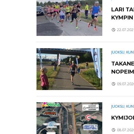
LARI T
KYMPIN
22.07.202
JUOKSU
,
KUN
TAKANE
NOPEI
09.07.202
JUOKSU
,
KUN
KYMIJOK
08.07.202