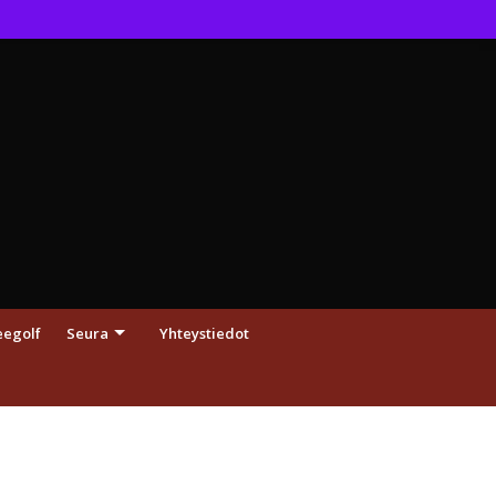
eegolf
Seura
Yhteystiedot